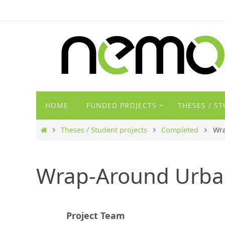
Zum
Inhalt
springen
Zum
HOME
FUNDED PROJECTS
THESES / S
Inhalt
springen
Start
Theses / Student projects
Completed
Wr
Wrap-Around Urb
Project Team