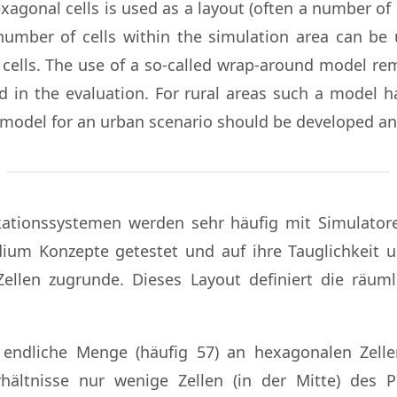
agonal cells is used as a layout (often a number of 
number of cells within the simulation area can be 
 cells. The use of a so-called wrap-around model rem
ed in the evaluation. For rural areas such a model 
 model for an urban scenario should be developed an
ionssystemen werden sehr häufig mit Simulatoren
ium Konzepte getestet und auf ihre Tauglichkeit 
ellen zugrunde. Dieses Layout definiert die räum
endliche Menge (häufig 57) an hexagonalen Zellen
hältnisse nur wenige Zellen (in der Mitte) des 