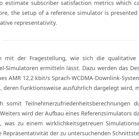
to estimate subscriber satisfaction metrics which 
ore, the setup of a reference simulator is presented
ative representativity.
 mit der Fragestellung, wie sich die qualitative 
el-Simulatoren ermitteln lässt. Dazu werden das D
ines AMR 12,2 kbit/s Sprach-WCDMA-Downlink-Systems
n, deren Funktionsweise ausführlich dargelegt wird,
ch somit Teilnehmerzufriedenheitsberechnungen du
 Weiters wird der Aufbau eines Referenzsimulators da
n, was zu einem wirklichkeitsgetreuen Simulationse
ve Repräsentativität der zu untersuchenden Schnitts