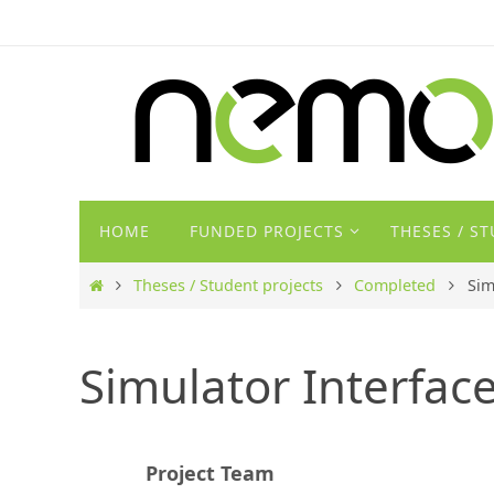
Zum
Inhalt
springen
Zum
HOME
FUNDED PROJECTS
THESES / S
Inhalt
springen
Start
Theses / Student projects
Completed
Sim
Simulator Interfac
Project Team