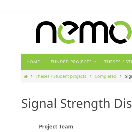
Zum
Inhalt
springen
Zum
HOME
FUNDED PROJECTS
THESES / S
Inhalt
springen
Start
Theses / Student projects
Completed
Sig
Signal Strength Dis
Project Team