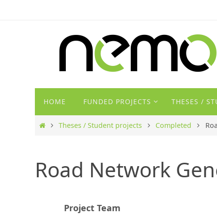
Zum
Inhalt
springen
Zum
HOME
FUNDED PROJECTS
THESES / S
Inhalt
springen
Start
Theses / Student projects
Completed
Roa
Road Network Gen
Project Team