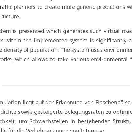
raffic planners to create more generic predictions whi
tructure.
ystem is presented which generates such virtual ro
 within the implemented system is significantly a
e density of population. The system uses environme
tworks, which allows to take various environmental f
ulation liegt auf der Erkennung von Flaschenhälsen
sdichte sowie gesteigerte Belegungsraten zu optimie
chkeit, um Schwachstellen in bestehenden Struktur
 die für die Verkehrsplanung von Interesse