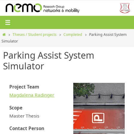
Zum
Inhalt
springen
Start
Theses / Student projects
Completed
Parking Assist System
Simulator
Parking Assist System
Simulator
Project Team
Magdalena Radinger
Scope
Master Thesis
Contact Person