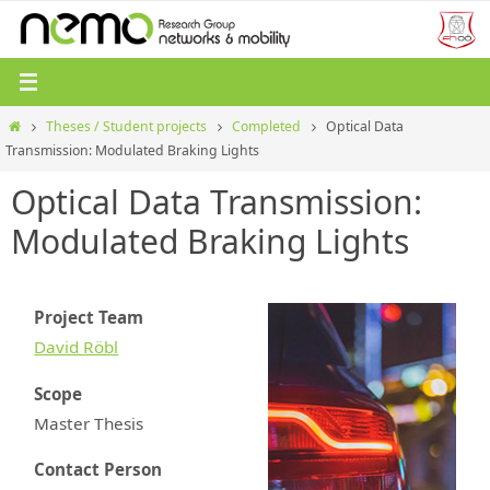
Zum
Inhalt
springen
Start
Theses / Student projects
Completed
Optical Data
Transmission: Modulated Braking Lights
Optical Data Transmission:
Modulated Braking Lights
Project Team
David Röbl
Scope
Master Thesis
Contact Person