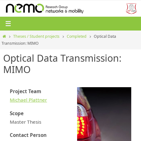
Zum
Inhalt
springen
Start
Theses / Student projects
Completed
Optical Data
Transmission: MIMO
Optical Data Transmission:
MIMO
Project Team
Michael Plattner
Scope
Master Thesis
Contact Person