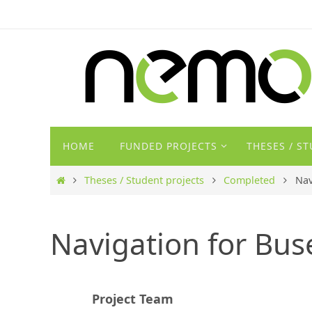
Zum
Inhalt
springen
Zum
HOME
FUNDED PROJECTS
THESES / S
Inhalt
springen
Start
Theses / Student projects
Completed
Nav
Navigation for Bus
Project Team