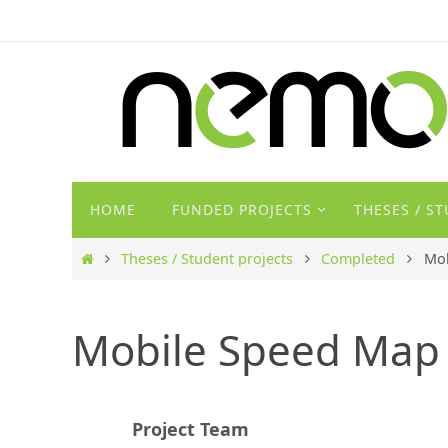
Zum
Inhalt
springen
Zum
HOME
FUNDED PROJECTS
THESES / S
Inhalt
springen
Start
Theses / Student projects
Completed
Mob
Mobile Speed Map
Project Team