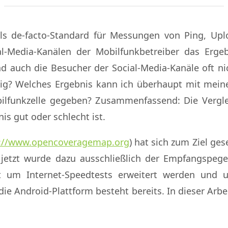
ls de-facto-Standard für Messungen von Ping, Up
ial-Media-Kanälen der Mobilfunkbetreiber das Ergeb
 auch die Besucher der Social-Media-Kanäle oft nic
gig? Welches Ergebnis kann ich überhaupt mit mein
ilfunkzelle gegeben? Zusammenfassend: Die Verglei
is gut oder schlecht ist.
://www.opencoveragemap.org
) hat sich zum Ziel ge
jetzt wurde dazu ausschließlich der Empfangspegel
tzt um Internet-Speedtests erweitert werden un
ie Android-Plattform besteht bereits. In dieser Arbe