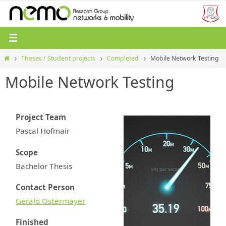
Zum
Inhalt
springen
Start
Theses / Student projects
Completed
Mobile Network Testing
Mobile Network Testing
Project Team
Pascal Hofmair
Scope
Bachelor Thesis
Contact Person
Gerald Ostermayer
Finished