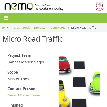
Zum
Inhalt
springen
Start
Theses / Student projects
Completed
Micro Road Traffic
Micro Road Traffic
Project Team
Hannes Markschläger
Scope
Master Thesis
Contact Person
Gerald Ostermayer
Finished