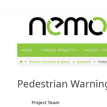
Zum
Inhalt
springen
Zum
HOME
FUNDED PROJECTS
THESES / S
Inhalt
springen
Start
Theses / Student projects
Available
Pedes
Pedestrian Warnin
Project Team