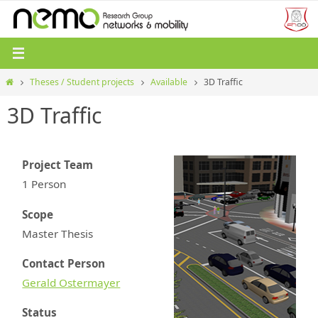
Zum
Inhalt
springen
Start
Theses / Student projects
Available
3D Traffic
3D Traffic
Project Team
1 Person
Scope
Master Thesis
Contact Person
Gerald Ostermayer
Status